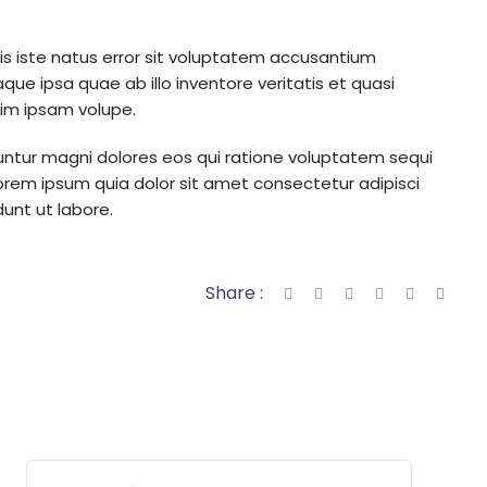
nis iste natus error sit voluptatem accusantium
e ipsa quae ab illo inventore veritatis et quasi
nim ipsam volupe.
untur magni dolores eos qui ratione voluptatem sequi
orem ipsum quia dolor sit amet consectetur adipisci
unt ut labore.
Share :