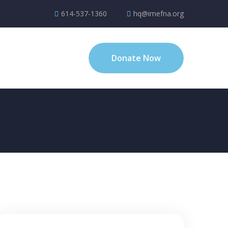
614-537-1360
hq@imefna.org
Donate Now